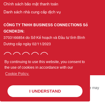
Chính sách bảo mật thanh toán
Danh sách nhà cung cấp dịch vụ
CÔNG TY TNHH BUSINESS CONNECTIONS Số
GCNDKDN:
3703166854 do Sở Kế hoạch và Đầu tư tỉnh Bình
Dương cấp ngày 02/11/2023
By continuing to use this website, you consent to
helpdeskvn@bni.com
Email:
the use of cookies in accordance with our
Cookie Policy.
© 2025 BNI Global LLC.
All Rights Reserved. All
company names, product names logos included here may
I UNDERSTAND
be registered trademarks or service marks of their
respective owners.