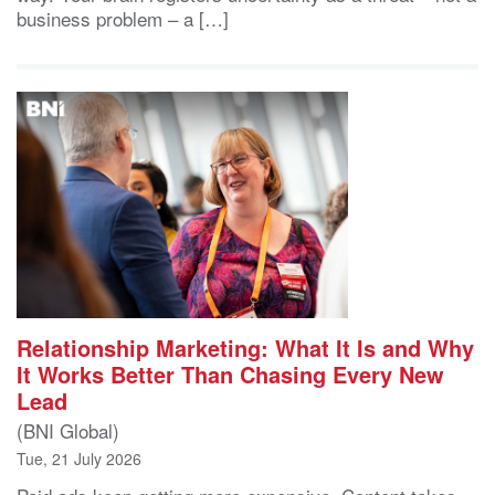
business problem – a […]
Relationship Marketing: What It Is and Why
It Works Better Than Chasing Every New
Lead
(BNI Global)
Tue, 21 July 2026