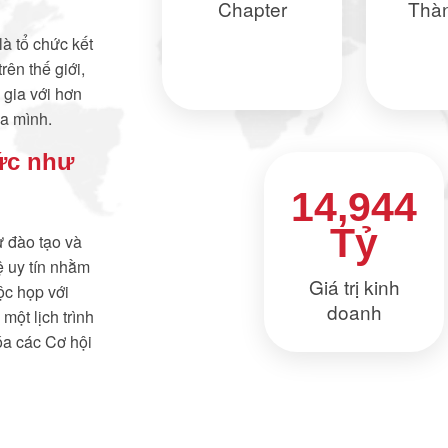
Chapter
Thàn
à tổ chức kết
rên thế giới,
 gia với hơn
ủa mình.
ức như
14,944
Tỷ
ự đào tạo và
ệ uy tín nhằm
Giá trị kinh
ộc họp với
doanh
một lịch trình
óa các Cơ hội