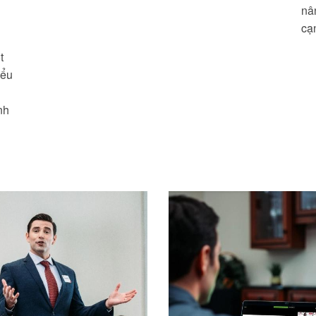
nâ
cạ
t
iểu
nh